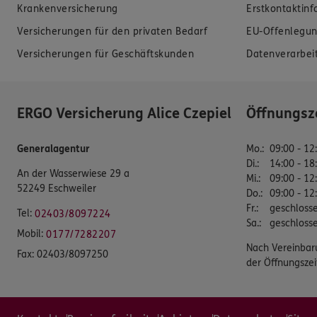
Krankenversicherung
Erstkontaktin
Versicherungen für den privaten Bedarf
EU-Offenlegun
Versicherungen für Geschäftskunden
Datenverarbei
ERGO Versicherung Alice Czepiel
Öffnungsz
Generalagentur
Mo.
:
09:00 - 12
Di.
:
14:00 - 18
An der Wasserwiese 29 a
Mi.
:
09:00 - 12
52249 Eschweiler
Do.
:
09:00 - 12
Fr.
:
geschloss
Tel:
02403/8097224
Sa.
:
geschloss
Mobil:
0177/7282207
Nach Vereinbar
Fax:
02403/8097250
der Öffnungszei