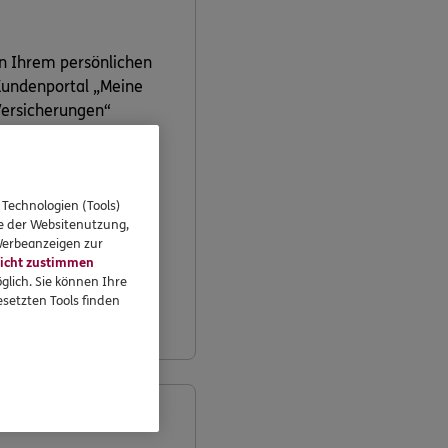
n Ihrem persönlichen
undenportal „Meine
ersicherungen“
önnen Sie Ihre
ersicherungen
bequem online
erwalten.
 Technologien (Tools)
se der Websitenutzung,
 Werbeanzeigen zur
icht zustimmen
Jetzt
glich. Sie können Ihre
informieren
setzten Tools finden