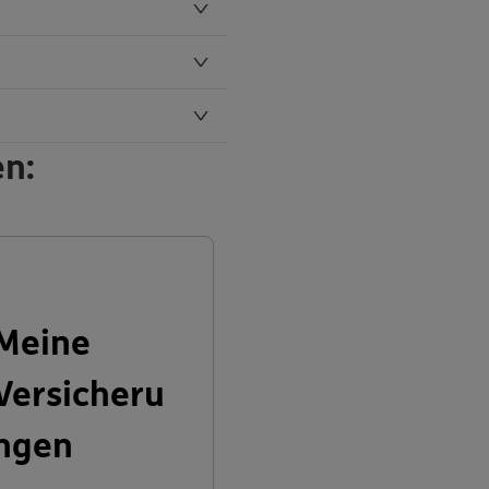
en:
Meine
Versicheru
ngen