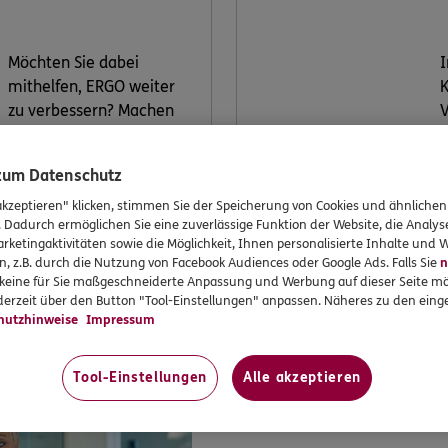
Möchten Sie dabei
I
mithelfen, ERGO weiter
K
zu verbessern? Machen
V
Sie mit bei unserer
k
Kundenwerkstatt.
V
 zum Datenschutz
v
akzeptieren" klicken, stimmen Sie der Speicherung von Cookies und ähnlichen
. Dadurch ermöglichen Sie eine zuverlässige Funktion der Website, die Analy
rketingaktivitäten sowie die Möglichkeit, Ihnen personalisierte Inhalte und
Jetzt
n, z.B. durch die Nutzung von Facebook Audiences oder Google Ads. Falls Sie
n
informieren
r keine für Sie maßgeschneiderte Anpassung und Werbung auf dieser Seite mö
erzeit über den Button "Tool-Einstellungen" anpassen. Näheres zu den einge
hutzhinweise
Impressum
Tool-Einstellungen
Alle akzeptieren