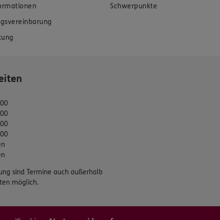
formationen
Schwerpunkte
gsvereinbarung
tung
eiten
:00
:00
:00
:00
en
en
ung sind Termine auch außerhalb
ten möglich.