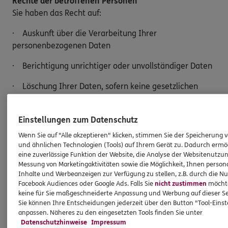
Rechte der betroffenen Personen
Sie haben das Recht auf:
· Auskunft über die Verarbeitung Ihrer
personenbezogenen Daten
· Berichtigung unrichtiger oder unvollständiger Daten
· Löschung Ihrer Daten, sofern keine gesetzlichen
Aufbewahrungspflichten bestehen
· Einschränkung der Verarbeitung
Einstellungen zum Datenschutz
Wenn Sie auf "Alle akzeptieren" klicken, stimmen Sie der Speicherung 
· Widerspruch gegen die Verarbeitung Ihrer Daten
und ähnlichen Technologien (Tools) auf Ihrem Gerät zu. Dadurch ermö
eine zuverlässige Funktion der Website, die Analyse der Websitenutzun
· Datenübertragung an einen anderen
Messung von Marketingaktivitäten sowie die Möglichkeit, Ihnen persona
Verantwortlichen
Inhalte und Werbeanzeigen zur Verfügung zu stellen, z.B. durch die N
Facebook Audiences oder Google Ads. Falls Sie
nicht zustimmen
möchten
Möchten Sie von Ihren Rechten Gebrauch machen,
keine für Sie maßgeschneiderte Anpassung und Werbung auf dieser Se
Sie können Ihre Entscheidungen jederzeit über den Button "Tool-Eins
genügt eine E-Mail an:
anpassen. Näheres zu den eingesetzten Tools finden Sie unter
Datenschutzhinweise
Impressum
Alice.Czepiel@ergo.de.