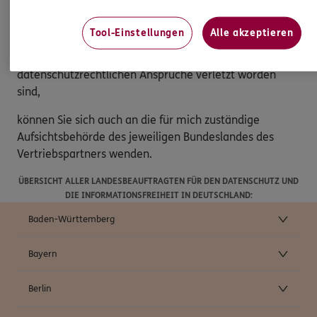
Beschwerderecht
Tool-Einstellungen
Alle akzeptieren
Sollten Sie der Ansicht sein, dass die Verarbeitung Ihrer
Daten gegen das Datenschutzrecht verstößt oder
datenschutzrechtlichen Ansprüche verletzt worden
sind,
können Sie sich auch an die für mich zuständige
Aufsichtsbehörde des jeweiligen Bundeslandes des
Vertriebspartners wenden.
ÜBERSICHT ALLER LANDESBEAUFTRAGTEN FÜR DEN DATENSCHUTZ UND
DIE INFORMATIONSFREIHEIT IN DEUTSCHLAND:
Baden-Württemberg
Bayern
Berlin