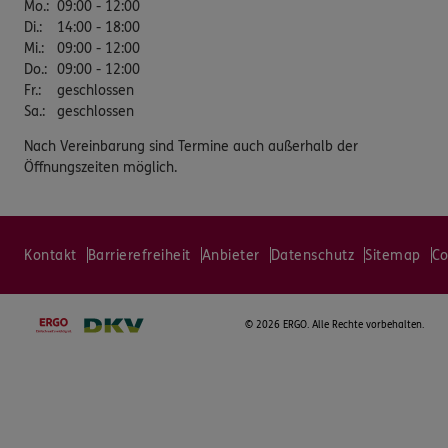
Mo.
:
09:00 - 12:00
Di.
:
14:00 - 18:00
Mi.
:
09:00 - 12:00
Do.
:
09:00 - 12:00
Fr.
:
geschlossen
Sa.
:
geschlossen
Nach Vereinbarung sind Termine auch außerhalb der
Öffnungszeiten möglich.
Kontakt
Barrierefreiheit
Anbieter
Datenschutz
Sitemap
Co
©
2026 ERGO. Alle Rechte vorbehalten.