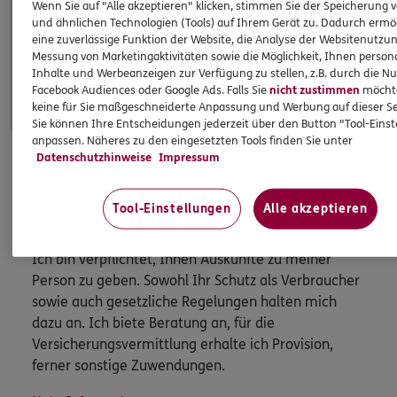
Wenn Sie auf "Alle akzeptieren" klicken, stimmen Sie der Speicherung 
und ähnlichen Technologien (Tools) auf Ihrem Gerät zu. Dadurch ermö
eine zuverlässige Funktion der Website, die Analyse der Websitenutzun
Apps & Mobile Services
Messung von Marketingaktivitäten sowie die Möglichkeit, Ihnen persona
Inhalte und Werbeanzeigen zur Verfügung zu stellen, z.B. durch die N
Mehr
Facebook Audiences oder Google Ads. Falls Sie
nicht zustimmen
möchten
keine für Sie maßgeschneiderte Anpassung und Werbung auf dieser Se
Sie können Ihre Entscheidungen jederzeit über den Button "Tool-Eins
anpassen. Näheres zu den eingesetzten Tools finden Sie unter
Datenschutzhinweise
Impressum
HINWEIS
Wichtiges aus dem Vermittlerrecht
Tool-Einstellungen
Alle akzeptieren
Ich bin verpflichtet, Ihnen Auskünfte zu meiner
Person zu geben. Sowohl Ihr Schutz als Verbraucher
sowie auch gesetzliche Regelungen halten mich
dazu an. Ich biete Beratung an, für die
Versicherungsvermittlung erhalte ich Provision,
ferner sonstige Zuwendungen.