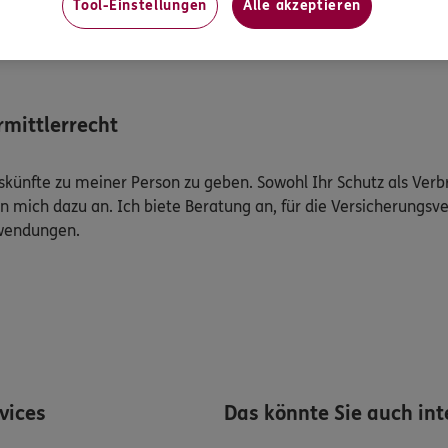
Tool-Einstellungen
Alle akzeptieren
Mehr
mittlerrecht
Auskünfte zu meiner Person zu geben. Sowohl Ihr Schutz als Ver
n mich dazu an. Ich biete Beratung an, für die Versicherungsve
uwendungen.
rvices
Das könnte Sie auch int