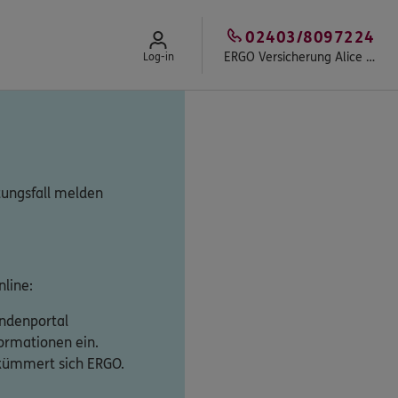
02403/8097224
ERGO Versicherung Alice Czepiel
Log-in
tungsfall melden
line:
undenportal
formationen ein.
 kümmert sich ERGO.