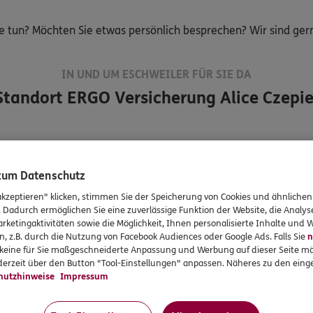
e tun? Möchten Sie etwas persönlich besprechen? Wir sind gerne
IN UND UM ESCHWEILER FÜR SIE DA
Standort
ERGO Versicherung Alice Czepie
Alice
Czepiel
 zum Datenschutz
Versicherungsvermittl
akzeptieren" klicken, stimmen Sie der Speicherung von Cookies und ähnlichen
. Dadurch ermöglichen Sie eine zuverlässige Funktion der Website, die Analy
erin
rketingaktivitäten sowie die Möglichkeit, Ihnen personalisierte Inhalte und
n, z.B. durch die Nutzung von Facebook Audiences oder Google Ads. Falls Sie
n
Tel:
02403/8097224
r keine für Sie maßgeschneiderte Anpassung und Werbung auf dieser Seite mö
Mobil:
0177/7282207
erzeit über den Button "Tool-Einstellungen" anpassen. Näheres zu den einge
hutzhinweise
Impressum