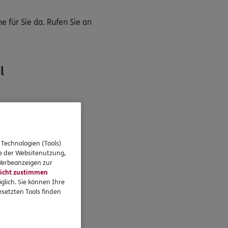
 für Sie da. Rufen Sie an
l
 Technologien (Tools)
se der Websitenutzung,
 Werbeanzeigen zur
icht zustimmen
glich. Sie können Ihre
setzten Tools finden