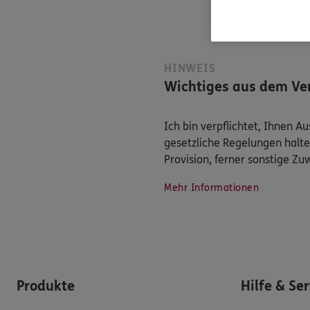
HINWEIS
Wichtiges aus dem Ver
Ich bin verpflichtet, Ihnen 
gesetzliche Regelungen halte
Provision, ferner sonstige Z
Mehr Informationen
Produkte
Hilfe & Se