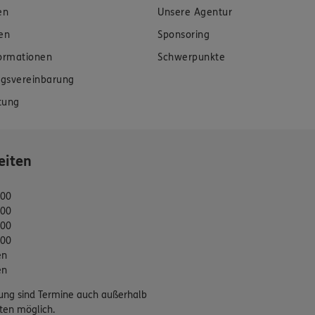
en
Unsere Agentur
en
Sponsoring
formationen
Schwerpunkte
gsvereinbarung
tung
eiten
:00
:00
:00
:00
en
en
ung sind Termine auch außerhalb
ten möglich.