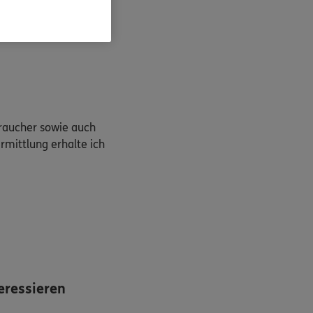
braucher sowie auch
rmittlung erhalte ich
eressieren