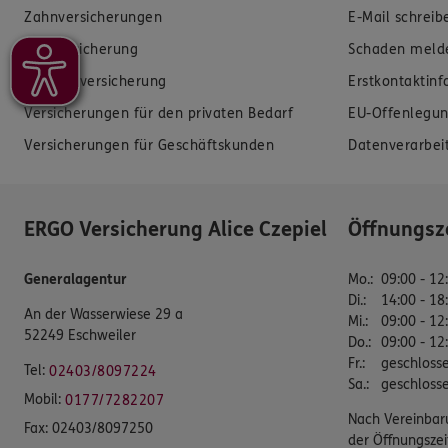
Zahnversicherungen
E-Mail schreib
Kfz-Versicherung
Schaden meld
Krankenversicherung
Erstkontaktin
Versicherungen für den privaten Bedarf
EU-Offenlegun
Versicherungen für Geschäftskunden
Datenverarbei
ERGO Versicherung Alice Czepiel
Öffnungsz
Generalagentur
Mo.
:
09:00 - 12
Di.
:
14:00 - 18
An der Wasserwiese 29 a
Mi.
:
09:00 - 12
52249 Eschweiler
Do.
:
09:00 - 12
Fr.
:
geschloss
Tel:
02403/8097224
Sa.
:
geschloss
Mobil:
0177/7282207
Nach Vereinbar
Fax:
02403/8097250
der Öffnungszei