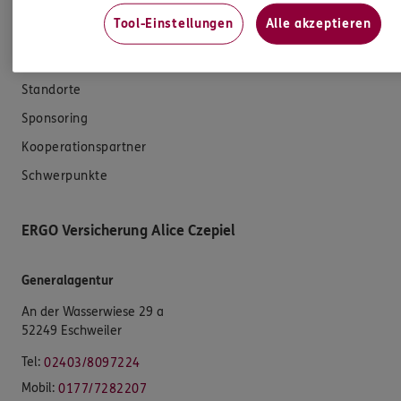
Das könnte Sie auch interessieren
Tool-Einstellungen
Alle akzeptieren
Unsere Agentur
Standorte
Sponsoring
Kooperationspartner
Schwerpunkte
ERGO Versicherung Alice Czepiel
Generalagentur
An der Wasserwiese 29 a
52249 Eschweiler
Tel:
02403/8097224
Mobil:
0177/7282207