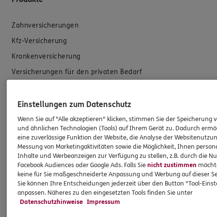
Zahnversicherungen
Kfz-Versicherung
Krankenversicherung
Versicherungen für den privaten Bedarf
Versicherungen für Geschäftskunden
Einstellungen zum Datenschutz
Hilfe & Services
Wenn Sie auf "Alle akzeptieren" klicken, stimmen Sie der Speicherung 
und ähnlichen Technologien (Tools) auf Ihrem Gerät zu. Dadurch ermö
eine zuverlässige Funktion der Website, die Analyse der Websitenutzun
E-Mail schreiben
Messung von Marketingaktivitäten sowie die Möglichkeit, Ihnen persona
Schaden melden
Inhalte und Werbeanzeigen zur Verfügung zu stellen, z.B. durch die N
Facebook Audiences oder Google Ads. Falls Sie
nicht zustimmen
möchten
Erstkontaktinformationen
keine für Sie maßgeschneiderte Anpassung und Werbung auf dieser Se
Sie können Ihre Entscheidungen jederzeit über den Button "Tool-Eins
EU-Offenlegungsvereinbarung
anpassen. Näheres zu den eingesetzten Tools finden Sie unter
Datenverarbeitung
Datenschutzhinweise
Impressum