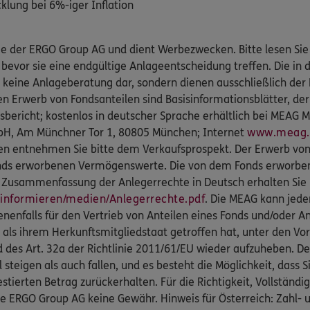
ung bei 6%-iger Inflation
ige der ERGO Group AG und dient Werbezwecken. Bitte lesen Si
 bevor sie eine endgültige Anlageentscheidung treffen. Die in 
 keine Anlageberatung dar, sondern dienen ausschließlich der 
en Erwerb von Fondsanteilen sind Basisinformationsblätter, de
esbericht; kostenlos in deutscher Sprache erhältlich bei MEA
mbH, Am Münchner Tor 1, 80805 München; Internet
www.meag
ken entnehmen Sie bitte dem Verkaufsprospekt. Der Erwerb von 
nds erworbenen Vermögenswerte. Die von dem Fonds erworbe
ne Zusammenfassung der Anlegerrechte in Deutsch erhalten Sie 
informieren/medien/Anlegerrechte.pdf
. Die MEAG kann jede
nenfalls für den Vertrieb von Anteilen eines Fonds und/oder An
als ihrem Herkunftsmitgliedstaat getroffen hat, unter den Vo
d des Art. 32a der Richtlinie 2011/61/EU wieder aufzuheben. D
steigen als auch fallen, und es besteht die Möglichkeit, dass 
estierten Betrag zurückerhalten. Für die Richtigkeit, Vollständig
ERGO Group AG keine Gewähr. Hinweis für Österreich: Zahl- und