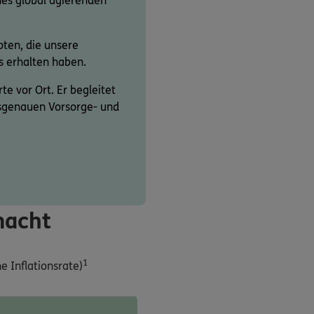
ines global agierenden
ten, die unsere
s erhalten haben.
te vor Ort. Er begleitet
assgenauen Vorsorge- und
macht
1
 Inflationsrate)