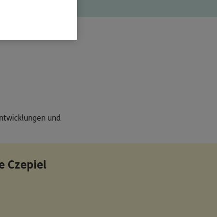
amt 66.214 €.
entwicklungen und
e Czepiel