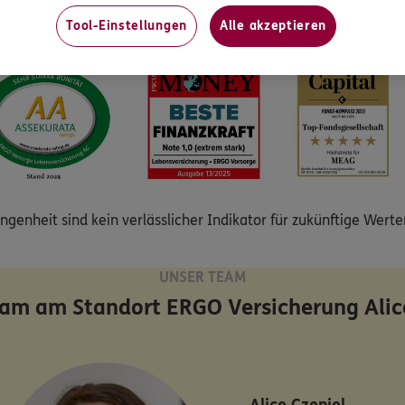
14 € in 2043. Das entspricht eine Kaufkraftverlust von insges
Tool-Einstellungen
Alle akzeptieren
genheit sind kein verlässlicher Indikator für zukünftige Wert
UNSER TEAM
eam am Standort
ERGO Versicherung Alic
Alice
Czepiel