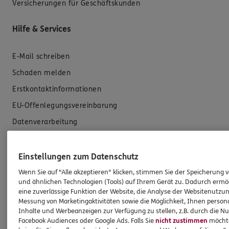
Versicherungen für Geschäftskunden
Hilfe & Services
E-Mail schreiben
Schaden melden
Erstkontaktinformationen
EU-Offenlegungsvereinbarung
Datenverarbeitung
Das könnte Sie auch interessieren
Einstellungen zum Datenschutz
Wenn Sie auf "Alle akzeptieren" klicken, stimmen Sie der Speicherung 
Unsere Agentur
und ähnlichen Technologien (Tools) auf Ihrem Gerät zu. Dadurch ermö
Standorte
eine zuverlässige Funktion der Website, die Analyse der Websitenutzun
Messung von Marketingaktivitäten sowie die Möglichkeit, Ihnen persona
Sponsoring
Inhalte und Werbeanzeigen zur Verfügung zu stellen, z.B. durch die N
Facebook Audiences oder Google Ads. Falls Sie
nicht zustimmen
möchten
Kooperationspartner